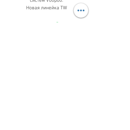
систем Voopoo.
Новая линейка TW
МАГАЗИН ПН-ПТ
11.00-19.00
ВС
11.00-15.00
068 869 08 59
КИЕВ, САКСАГАНСЬКОГО, 30Б
Share
З ПИТАНЬ СПІВПРАЦІ
099 333 00 66
INFO@VAPESHOPKIEV.COM
© 2015–2025 vapeshopkiev.com
(вэйпшопкиев, вейпшопкиїв)
При цитуванні або іншому використанні
будь-яких матеріалів посилання на сайт
із зазначенням автора обов’язкове
КАРТА САЙТА