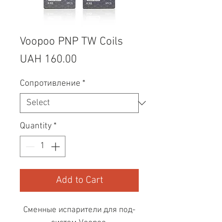
Voopoo PNP TW Coils
Price
UAH 160.00
Сопротивление
*
Quantity
*
Add to Cart
Сменные испарители для под-