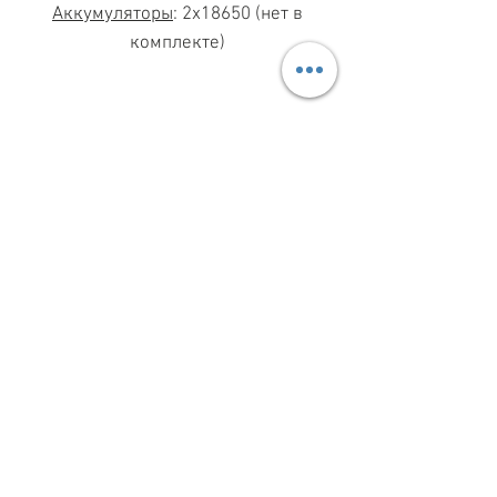
Аккумуляторы
: 2х18650 (нет в
комплекте)
МАГАЗИН ПН-ПТ
11.00-19.00
ВС
11.00-15.00
068 869 08 59
КИЕВ, САКСАГАНСЬКОГО, 30Б
Share
З ПИТАНЬ СПІВПРАЦІ
099 333 00 66
INFO@VAPESHOPKIEV.COM
© 2015–2025 vapeshopkiev.com
(вэйпшопкиев, вейпшопкиїв)
При цитуванні або іншому використанні
будь-яких матеріалів посилання на сайт