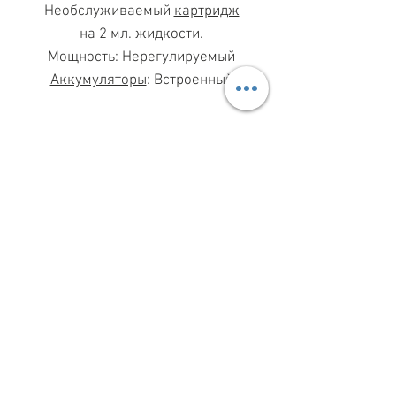
Необслуживаемый
картридж
на 2 мл. жидкости.
Мощность: Нерегулируемый
Аккумуляторы
: Встроенный
МАГАЗИН ПН-ПТ
11.00-19.00
ВС
11.00-15.00
068 869 08 59
КИЕВ, САКСАГАНСЬКОГО, 30Б
Share
З ПИТАНЬ СПІВПРАЦІ
099 333 00 66
INFO@VAPESHOPKIEV.COM
© 2015–2025 vapeshopkiev.com