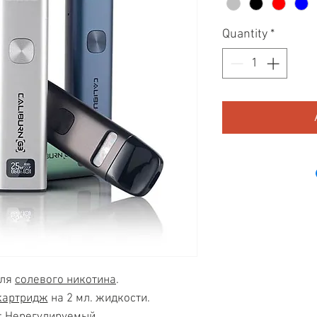
Quantity
*
для
солевого никотина
.
картридж
на 2 мл. жидкости.