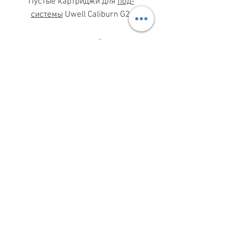
Пустые картриджи для
под-
системы
Uwell Caliburn G2.
МАГАЗИН ПН-ПТ
11.00-19.00
ВС
11.00-15.00
068 869 08 59
КИЕВ, САКСАГАНСЬКОГО, 30Б
Share
З ПИТАНЬ СПІВПРАЦІ
099 333 00 66
INFO@VAPESHOPKIEV.COM
© 2015–2025 vapeshopkiev.com
(вэйпшопкиев, вейпшопкиїв)
При цитуванні або іншому використанні
будь-яких матеріалів посилання на сайт
із зазначенням автора обов’язкове
КАРТА САЙТА