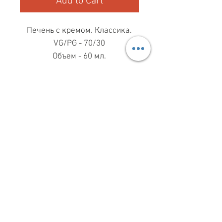
Add to Cart
Печень с кремом. Классика.
VG/PG - 70/30
Объем - 60 мл.
МАГАЗИН ПН-ПТ
11.00-19.00
ВС
11.00-15.00
068 869 08 59
КИЕВ, САКСАГАНСЬКОГО, 30Б
Share
З ПИТАНЬ СПІВПРАЦІ
099 333 00 66
INFO@VAPESHOPKIEV.COM
© 2015–2025 vapeshopkiev.com