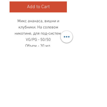
Add to Cart
Микс ананаса, вишни и
клубники. На солевом
никотине, для под-систем.
VG/PG - 50/50
Объем - 30 мл.
МАГАЗИН ПН-ПТ
11.00-19.00
ВС
11.00-15.00
068 869 08 59
КИЕВ, САКСАГАНСЬКОГО, 30Б
Share
З ПИТАНЬ СПІВПРАЦІ