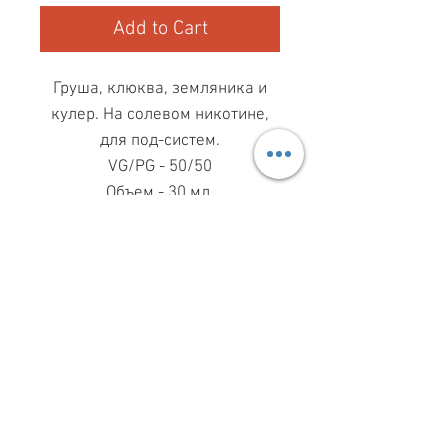
Add to Cart
Груша, клюква, земляника и
кулер. На солевом никотине,
для под-систем.
VG/PG - 50/50
Объем - 30 мл.
МАГАЗИН ПН-ПТ
11.00-19.00
ВС
11.00-15.00
068 869 08 59
КИЕВ, САКСАГАНСЬКОГО, 30Б
Share
З ПИТАНЬ СПІВПРАЦІ