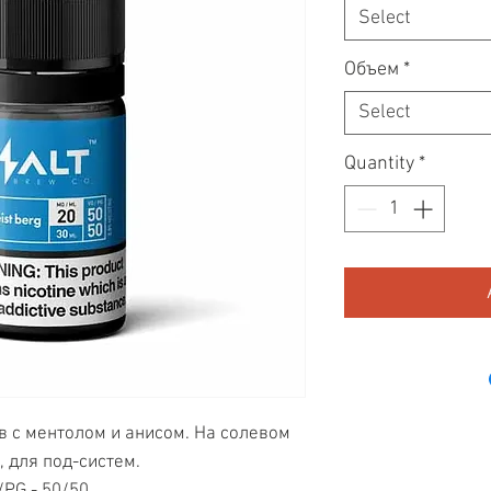
Select
Объем
*
Select
Quantity
*
в с ментолом и анисом. На солевом
, для под-систем.