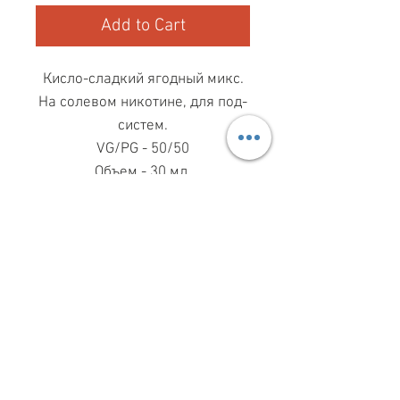
Add to Cart
Кисло-сладкий ягодный микс.
На солевом никотине, для под-
систем.
VG/PG - 50/50
Объем - 30 мл.
МАГАЗИН ПН-ПТ
11.00-19.00
ВС
11.00-15.00
068 869 08 59
КИЕВ, САКСАГАНСЬКОГО, 30Б
Share
З ПИТАНЬ СПІВПРАЦІ