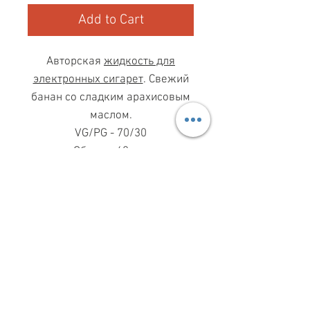
Add to Cart
Авторская
жидкость для
электронных сигарет
. Свежий
банан со сладким арахисовым
маслом.
VG/PG - 70/30
Объем - 60 мл.
МАГАЗИН ПН-ПТ
11.00-19.00
ВС
11.00-15.00
068 869 08 59
КИЕВ, САКСАГАНСЬКОГО, 30Б
Share