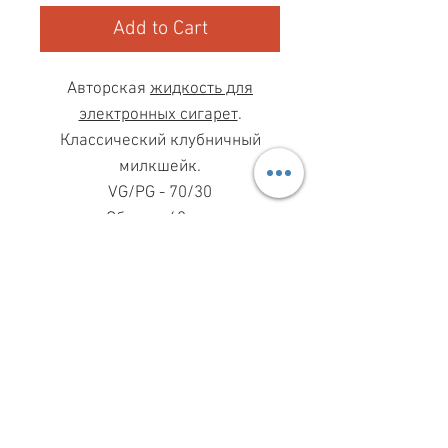
Add to Cart
Авторская
жидкость для
электронных сигарет
.
Классический клубничный
милкшейк.
VG/PG - 70/30
Объем - 60 мл.
МАГАЗИН ПН-ПТ
11.00-19.00
ВС
11.00-15.00
068 869 08 59
КИЕВ, САКСАГАНСЬКОГО, 30Б
Share