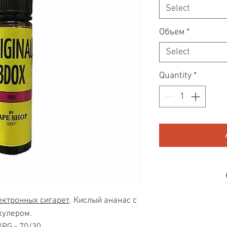
Select
Объем
*
Select
Quantity
*
ектронных сигарет
. Кислый ананас с
кулером.