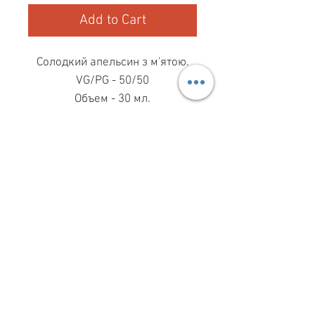
Add to Cart
Солодкий апельсин з м'ятою.
VG/PG - 50/50
Объем - 30 мл.
МАГАЗИН ПН-ПТ
11.00-19.00
ВС
11.00-15.00
068 869 08 59
КИЕВ, САКСАГАНСЬКОГО, 30Б
Share
З ПИТАНЬ СПІВПРАЦІ
099 333 00 66
INFO@VAPESHOPKIEV.COM