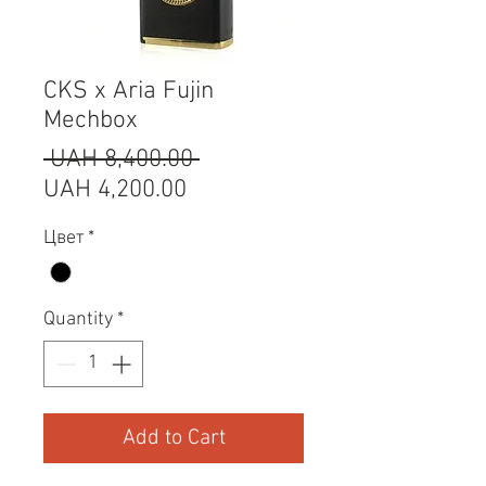
CKS x Aria Fujin
Mechbox
Regular
 UAH 8,400.00 
Sale
Price
UAH 4,200.00
Price
Цвет
*
Quantity
*
Add to Cart