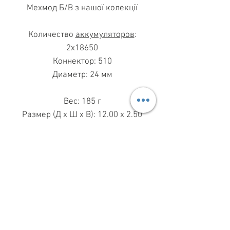
Мехмод Б/В з нашої колекції
Количество
аккумуляторов
:
2x18650
Коннектор: 510
Диаметр: 24 мм
Вес: 185 г
Размер (Д x Ш x В): 12.00 x 2.50
x 2.50 cm
МАГАЗИН ПН-ПТ
11.00-19.00
ВС
11.00-15.00
068 869 08 59
КИЕВ, САКСАГАНСЬКОГО, 30Б