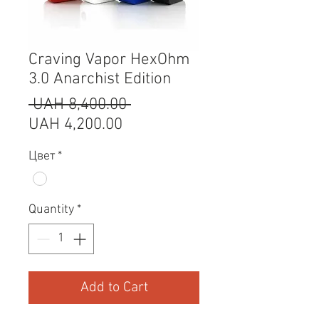
Craving Vapor HexOhm
3.0 Anarchist Edition
Regular
 UAH 8,400.00 
Sale
Price
UAH 4,200.00
Price
Цвет
*
Quantity
*
Add to Cart