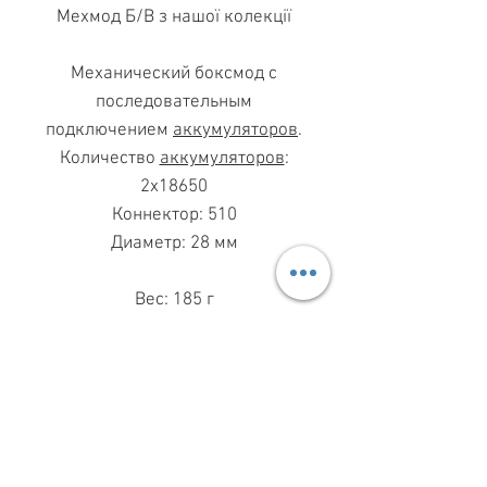
Мехмод Б/В з нашої колекції
Механический боксмод с
последовательным
подключением
аккумуляторов
.
Количество
аккумуляторов
:
2x18650
Коннектор: 510
Диаметр: 28 мм
Вес: 185 г
Размер (Д x Ш x В): 13.00 x 3.70
x 2.80 cm
МАГАЗИН ПН-ПТ
11.00-19.00
ВС
11.00-15.00
068 869 08 59