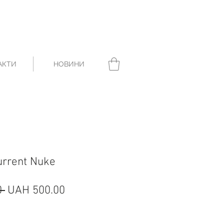
АКТИ
НОВИНИ
urrent Nuke
Regular
Sale
 
UAH 500.00
Price
Price