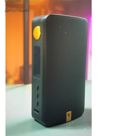
Coilporn
Дегустации