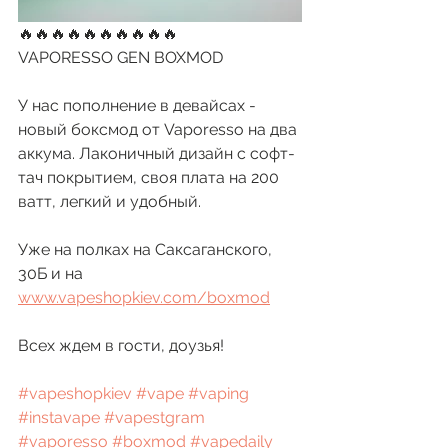
🔥🔥🔥🔥🔥🔥🔥🔥🔥🔥
VAPORESSO GEN BOXMOD
У нас пополнение в девайсах - 
новый боксмод от Vaporesso на два 
аккума. Лаконичный дизайн с софт-
тач покрытием, своя плата на 200 
ватт, легкий и удобный. 
Уже на полках на Саксаганского, 
30Б и на 
www.vapeshopkiev.com/boxmod
Всех ждем в гости, доузья!
#vapeshopkiev
#vape
#vaping
#instavape
#vapestgram
#vaporesso
#boxmod
#vapedaily