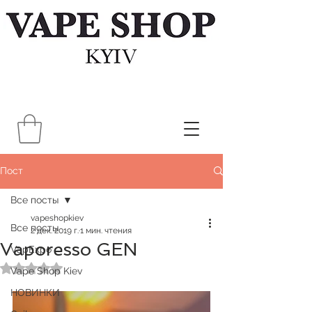
Пост
Все посты
vapeshopkiev
Все посты
2 дек. 2019 г.
1 мин. чтения
Vaporesso GEN
VapExpo
Оценка: не число из 5 звезд.
Vape Shop Kiev
НОВИНКИ