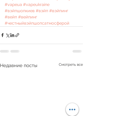
#vapeua
#vapeukraine
#вэйпшопкиев
#вэйп
#вэйпинг
#вейп
#вейпинг
#честныйвэйпшопсатмосферой
Смотреть все
Недавние посты