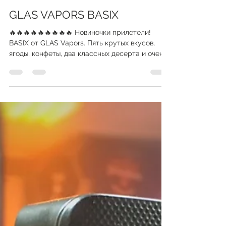
vapeshopkiev
9 дек. 2019 г.
1 мин. чтения
GLAS VAPORS BASIX
🔥🔥🔥🔥🔥🔥🔥🔥🔥 Новиночки прилетели!
BASIX от GLAS Vapors. Пять крутых вкусов,
ягоды, конфеты, два классных десерта и очень
вкусный...