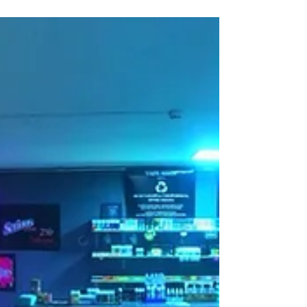
Neon Bacon Eliquid
🔥🔥🔥🔥🔥🔥🔥🔥🔥🔥 NEON BACON Два вкуса
от производителей Cotton Bacon, всем
известного хлопка. Напиток из голубой малины
и микс арбуза...