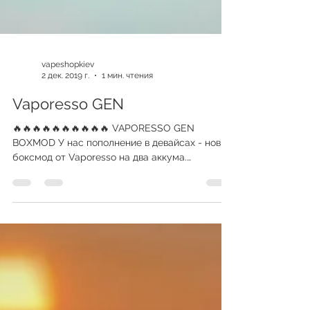
vapeshopkiev
2 дек. 2019 г.
1 мин. чтения
Vaporesso GEN
🔥🔥🔥🔥🔥🔥🔥🔥🔥🔥 VAPORESSO GEN
BOXMOD У нас пополнение в девайсах - новый
боксмод от Vaporesso на два аккума.
Лаконичный дизайн с...