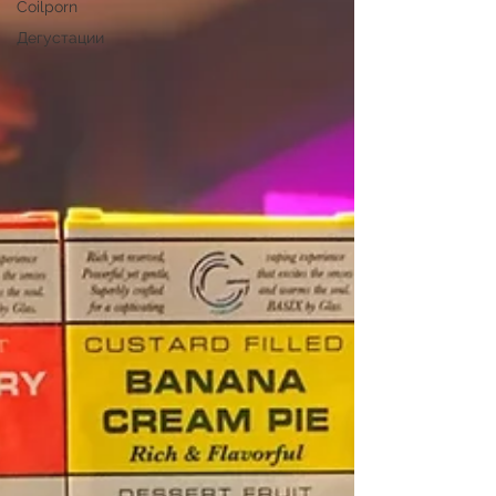
Coilporn
Дегустации