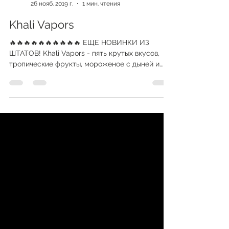
vapeshopkiev
26 нояб. 2019 г.
1 мин. чтения
Khali Vapors
🔥🔥🔥🔥🔥🔥🔥🔥🔥🔥 ЕЩЕ НОВИНКИ ИЗ
ШТАТОВ! Khali Vapors - пять крутых вкусов,
тропические фрукты, мороженое с дыней и
апельсином, микс с...