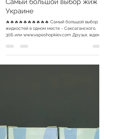
vapeshopkiev
20 нояб. 2019 г.
1 мин. чтения
Самый большой выбор жиж в
Украине
🔥🔥🔥🔥🔥🔥🔥🔥🔥🔥 Самый большой выбор
жидкостей в одном месте - Саксаганского,
30Б или www.vapeshopkiev.com Друзья, ждем
вас всех в...