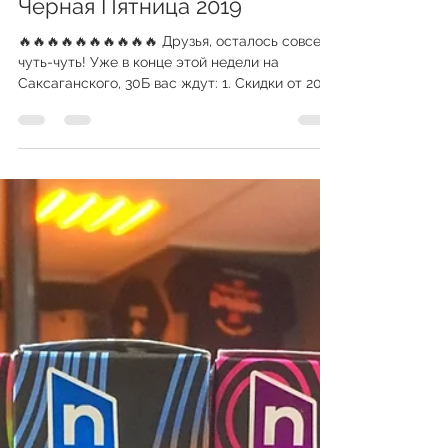
vapeshopkiev
25 нояб. 2019 г.
1 мин. чтения
Черная Пятница 2019
🔥🔥🔥🔥🔥🔥🔥🔥🔥🔥 Друзья, осталось совсем
чуть-чуть! Уже в конце этой недели на
Саксаганского, 30Б вас ждут: 1. Скидки от 20%
до 30%...