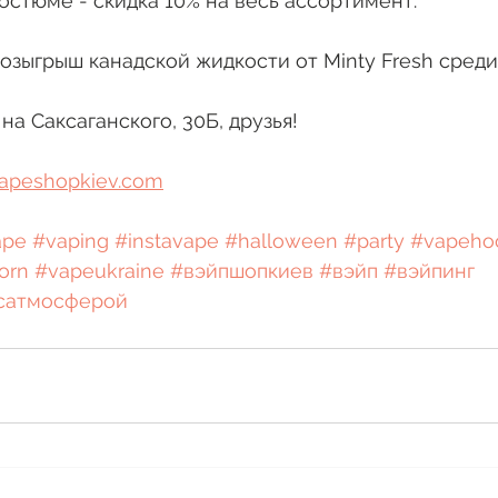
остюме - скидка 10% на весь ассортимент. 
озыгрыш канадской жидкости от Minty Fresh среди
на Саксаганского, 30Б, друзья!
apeshopkiev.com
ape
#vaping
#instavape
#halloween
#party
#vapehoo
orn
#vapeukraine
#вэйпшопкиев
#вэйп
#вэйпинг
сатмосферой