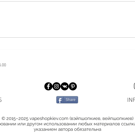
СПАСИБО!
День
5.00
Б
IN
Share
© 2015–2025 vapeshopkiev.com (вэйпшопкиев, вейпшопкиев)
овании или другом использовании любых материалов ссылка
указанием автора обязательна