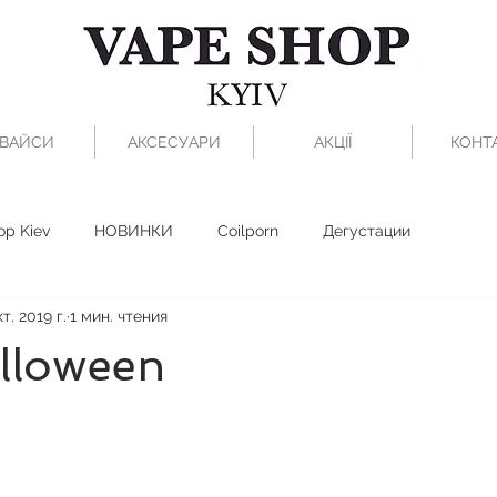
ВАЙСИ
АКСЕСУАРИ
АКЦІЇ
КОНТ
op Kiev
НОВИНКИ
Coilporn
Дегустации
т. 2019 г.
1 мин. чтения
lloween
з 5 звезд.