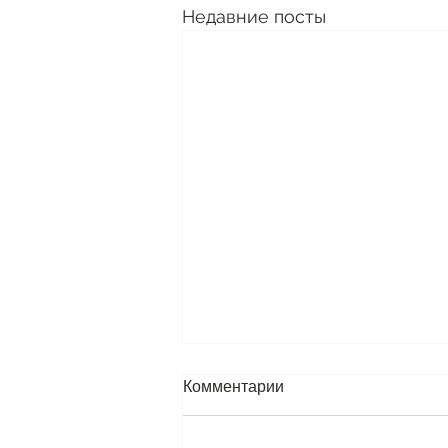
Недавние посты
Акция по переработке
Комментарии
пластика
♻️♻️♻️♻️♻️♻️♻️♻️♻️♻️♻️♻️♻️♻️♻️♻️