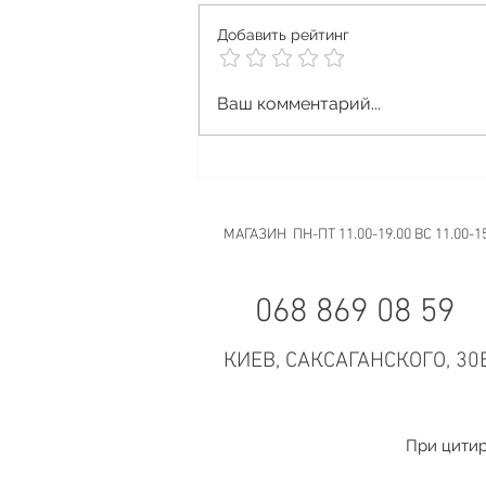
НЕ ОСТАВЛЯЙ ЗА СОБОЙ
Добавить рейтинг
НИЧЕГО КРОМЕ ОБЛАКА
Друзья, сегодня хотим еще раз
напомнить вам про нашу
Ваш комментарий...
акцию с...
МАГАЗИН ПН-ПТ 11.00-19.00 ВС 11.00-1
068 869 08 59
КИЕВ, САКСАГАНСКОГО, 30
При цитир