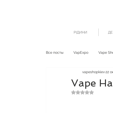
РІДИНИ
ДЕ
Все посты
VapExpo
Vape Sh
vapeshopkiev
22 ок
Vape Ha
Оценка: не число и