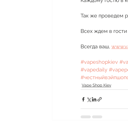
Каждому гостю в к
Так же проведем р
Всех ждем в гости 
Всегда ваш, 
www.v
#vapeshopkiev
#v
#vapedaily
#vapep
#честныйвэйпшоп
Vape Shop Kiev