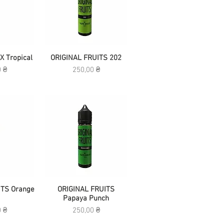
X Tropical
росмотр
ORIGINAL FRUITS 202
Быстрый просмотр
Цена
0 ₴
250,00 ₴
ITS Orange
росмотр
Быстрый просмотр
ORIGINAL FRUITS
Papaya Punch
Цена
0 ₴
250,00 ₴