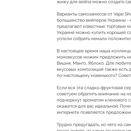
жижу для вейпа можно создать са
Варианты самозамесов от Vape Sho
большинство вейперов Украины - н
предлагают известные торговые ма
Украине можно купить хороший са
успели собрать немало положител
В настоящее время наша коллекц
моновкусов можем предложить неск
Вишня, Манго, Яблоко. Для любит
вкусовых композиций также есть 
по-настоящему новенького? Советуе
Если вся эта сладко-фруктовая се
советуем обратить внимание на на
подчеркнут ароматом кленового си
окажется для вас идеальной. Поч
интернете появляется предложений
Трудно предугадать, из чего на са
точно знаете, из каких вкусовых 