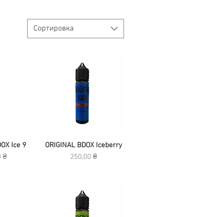
Сортировка
OX Ice 9
росмотр
ORIGINAL BDOX Iceberry
Быстрый просмотр
Цена
0 ₴
250,00 ₴