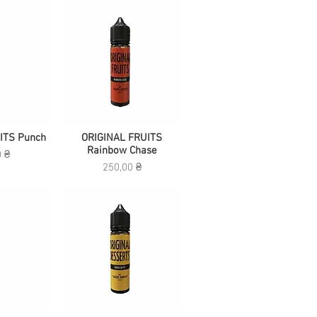
ITS Punch
росмотр
Быстрый просмотр
ORIGINAL FRUITS
Rainbow Chase
0 ₴
Цена
250,00 ₴