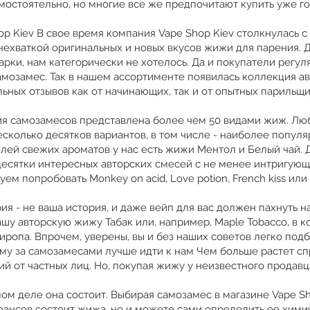
мостоятельно, но многие все же предпочитают купить уже г
p Kiev В свое время компания Vape Shop Kiev столкнулась с
ехваткой оригинальных и новых вкусов жижи для парения. Д
рки, нам категорически не хотелось. Да и покупатели регуля
мозамес. Так в нашем ассортименте появилась коллекция ав
ьных отзывов как от начинающих, так и от опытных парильщ
ия самозамесов представлена более чем 50 видами жиж. Л
олько десятков вариантов, в том числе - наиболее популярн
елей свежих ароматов у нас есть жижи Ментол и Белый чай.
десятки интересных авторских смесей с не менее интригующ
м попробовать Monkey on acid, Love potion, French kiss или
рия - не ваша история, и даже вейп для вас должен пахнуть 
шу авторскую жижу Табак или, например, Maple Tobacco, в к
ропа. Впрочем, уверены, вы и без наших советов легко под
ему за самозамесами лучше идти к нам Чем больше растет сп
 от частных лиц. Но, покупая жижу у неизвестного продавца
мом деле она состоит. Выбирая самозамес в магазине Vape Sh
нюансов состоит жижа, но и можете сами определить ее хими