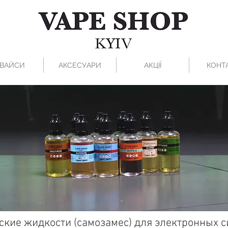
ВАЙСИ
АКСЕСУАРИ
АКЦІЇ
КОНТ
ские жидкости (самозамес) для электронных с