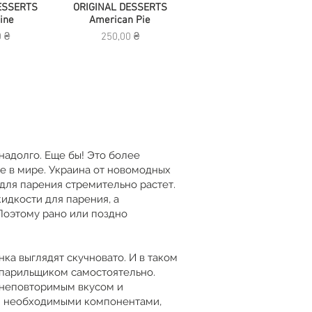
ESSERTS
росмотр
ORIGINAL DESSERTS
Быстрый просмотр
ine
American Pie
Цена
0 ₴
250,00 ₴
надолго. Еще бы! Это более
е в мире. Украина от новомодных
 для парения стремительно растет.
идкости для парения, а
Поэтому рано или поздно
ка выглядят скучновато. И в таком
 парильщиком самостоятельно.
т неповторимым вкусом и
 и необходимыми компонентами,