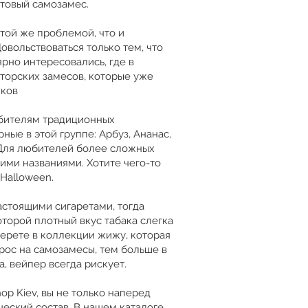
отовый самозамес.
 той же проблемой, что и
овольствоваться только тем, что
рно интересовались, где в
торских замесов, которые уже
иков
юбителям традиционных
ые в этой группе: Арбуз, Ананас,
 Для любителей более сложных
ими названиями. Хотите чего-то
 Halloween.
настоящими сигаретами, тогда
оторой плотный вкус табака слегка
берете в коллекции жижу, которая
рос на самозамесы, тем больше в
, вейпер всегда рискует.
op Kiev, вы не только наперед
ческий состав. В нашем каталоге