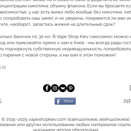
онцентрации никотина; объему флакона. Если вы бросаете кур
висимостью, у нас есть жижи либо вообще без никотина, ли
 попробовать наш замес и не уверены, понравится ли вам и
тите, наоборот, запастись жижей на длительный срок?
колько баночек по 30 мл. В Vape Shop Kiev самозамес можно 
род или приезжайте прямо к нам в Киев - мы всегда рады гос
сть подчеркнуть собственную индивидуальность, попробовать 
 парения с новой стороны, а мы вам в этом поможем!
5.00
Б
IN
Share
© 2015–2025 vapeshopkiev.com (вэйпшопкиев, вейпшопкиев)
овании или другом использовании любых материалов ссылка
указанием автора обязательна