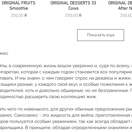
Быстрый просмотр
ORIGINAL FRUITS
ORIGINAL DESSERTS 33
Быстрый просмотр
ORIGINAL D
Быстрый п
Smoothie
Cows
After N
Цена
Цена
Цена
250,00 ₴
250,00 ₴
250,0
Показать еще
амес
пы, в современную жизнь вошли уверенно и, судя по всему, 
игаретам, которая с каждым годом становится все популярне
тавать. И мы знаем, о чем говорим: спрос на девайсы и жижи
ильщики разные, у каждого свой вкус и особые пожелания к ж
одителей, хоть и довольно обширные, но не безграничные. 
ходимостью расширить свою коллекцию жиж.
ть чего-то новенького, для других обычные предложения рын
замес. Самозамес - это жидкость для вейпа, приготовленная
еров пользуется особым уважением, так как всегда обладае
парильщика. В принципе, обладая определенными знаниями