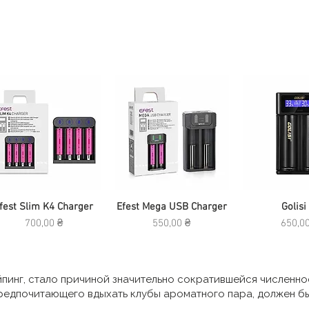
fest Slim K4 Charger
Быстрый просмотр
Efest Mega USB Charger
Быстрый просмотр
Быстрый п
Golisi
Цена
Цена
Цена
700,00 ₴
550,00 ₴
650,0
ейпинг, стало причиной значительно сократившейся численн
редпочитающего вдыхать клубы ароматного пара, должен бы