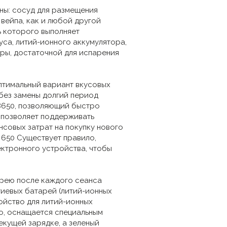
ны: сосуд для размещения
вейпа, как и любой другой
ь которого выполняет
са, литий-ионного аккумулятора,
ры, достаточной для испарения
птимальный вариант вкусовых
без замены долгий период
18650, позволяющий быстро
) позволяет поддерживать
нсовых затрат на покупку нового
 650 Существует правило,
ектронного устройства, чтобы
арею после каждого сеанса
тиевых батарей (литий-ионных
ойство для литий-ионных
ло, оснащается специальным
екущей зарядке, а зеленый