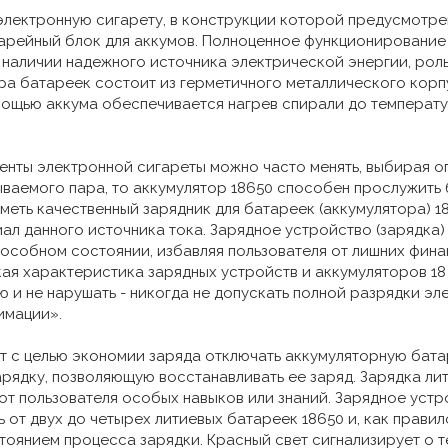
электронную сигарету, в конструкции которой предусмотре
арейный блок для аккумов. Полноценное функционирование 
 наличии надежного источника электрической энергии, рол
ра батареек состоит из герметичного металлического корпу
мощью аккума обеспечивается нагрев спирали до температу
енты электронной сигареты можно часто менять, выбирая о
ваемого пара, то аккумулятор 18650 способен прослужить 
меть качественный зарядник для батареек (аккумулятора) 
ал данного источника тока. Зарядное устройство (зарядка
особном состоянии, избавляя пользователя от лишних фина
ская характеристика зарядных устройств и аккумуляторов 18
ю и не нарушать - никогда не допускать полной разрядки эл
имации».
 с целью экономии заряда отключать аккумуляторную бат
арядку, позволяющую восстанавливать ее заряд. Зарядка ли
 от пользователя особых навыков или знаний. Зарядное устр
 от двух до четырех литиевых батареек 18650 и, как прави
тоянием процесса зарядки. Красный свет сигнализирует о т