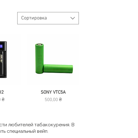
Сортировка
росмотр
 I2
Быстрый просмотр
SONY VTC5A
Цена
0 ₴
500,00 ₴
ости любителей табакокурения. В
ть специальный вейп.