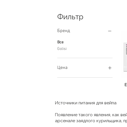
Фильтр
Бренд
Все
Golisi
Цена
500 ₴
700 ₴
E
Источники питания для вейпа
Появление такого явления, как в
арсенале заядлого курильщика, п