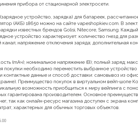
динения прибора от стационарной электросети.
 (зарядное устройство, зарядка) для батареек, рассчитанно
лятор (АКБ) 18650 можно на сайте vapeshopkiev.com. В элек
арядки известных брендов Golisi, Nitecore, Samsung. Кажд
ядное устройство характеризует: количество гнезд для ра
 канал; напряжение отключения заряда; дополнительная ком
кость (mAч); номинальное напряжение (В); полный заряд; ма
ия покупки необходимо переместить выбранное устройство 
и контактные данные и способ доставки: самовывоз из офиса
краине). Преимущество покупок в виртуальном вейп-шопе Ко
никальную возможность приобщиться к миру вейпинга с пом
рых гарантирована производителем. Основное преимуществ
нег, так как онлайн-ресурс магазина доступен с экрана ком
атрат, характерных для обычных торговых объектов.
5.00