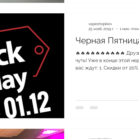
vapeshopkiev
25 нояб. 2019 г.
1 мин. чте
Черная Пятниц
🔥🔥🔥🔥🔥🔥🔥🔥🔥🔥 Друз
чуть! Уже в конце этой не
вас ждут: 1. Скидки от 20% 