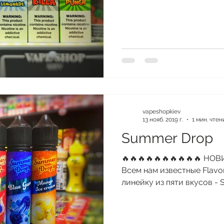
www.vapeshopkiev.com/usa
vapeshopkiev
13 нояб. 2019 г.
1 мин. чтен
Summer Drop
🔥🔥🔥🔥🔥🔥🔥🔥🔥🔥 Н
Всем нам известные Flavo
линейку из пяти вкусов - S