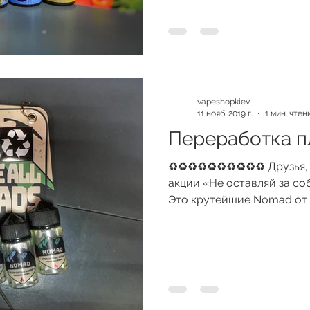
vapeshopkiev
11 нояб. 2019 г.
1 мин. чтен
Переработка п
♻️♻️♻️♻️♻️♻️♻️♻️♻️♻️ Друзь
акции «Не оставляй за со
Это крутейшие Nomad от @