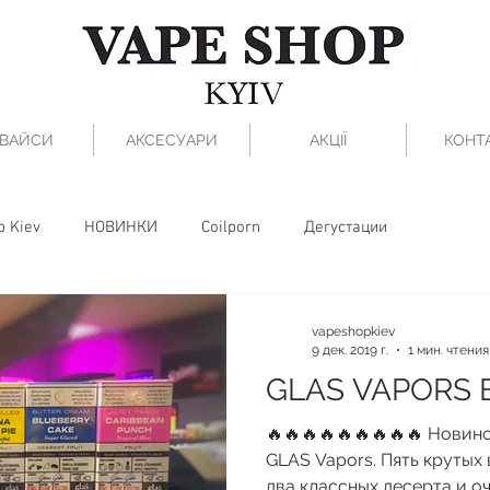
ВАЙСИ
АКСЕСУАРИ
АКЦІЇ
КОНТ
p Kiev
НОВИНКИ
Coilporn
Дегустации
vapeshopkiev
9 дек. 2019 г.
1 мин. чтения
GLAS VAPORS 
🔥🔥🔥🔥🔥🔥🔥🔥🔥 Новин
GLAS Vapors. Пять крутых 
два классных десерта и оч