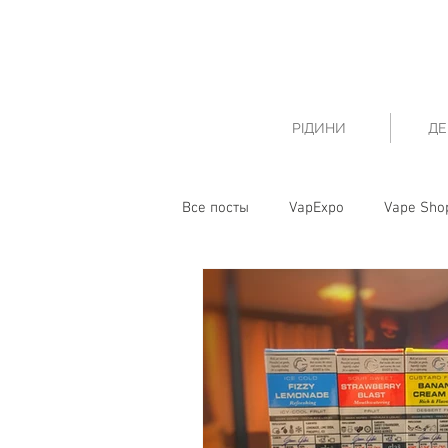
РІДИНИ
ДЕ
Все посты
VapExpo
Vape Sho