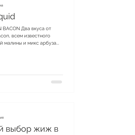
ия
quid
N BACON Два вкуса от
con, всем известного
й малины и микс арбуза...
ния
й выбор жиж в