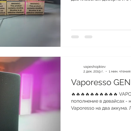
vapeshopkiev
2 дек. 2019 г.
1 мин. чтения
Vaporesso GEN
🔥🔥🔥🔥🔥🔥🔥🔥🔥🔥 VA
пополнение в девайсах - 
Vaporesso на два аккума. 