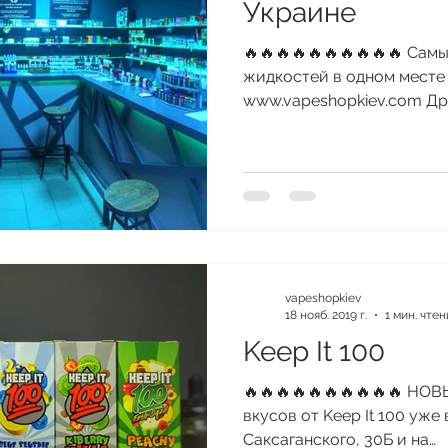
Украине
🔥🔥🔥🔥🔥🔥🔥🔥🔥🔥 Са
жидкостей в одном месте 
www.vapeshopkiev.com Друз
vapeshopkiev
18 нояб. 2019 г.
1 мин. чтен
Keep It 100
🔥🔥🔥🔥🔥🔥🔥🔥🔥🔥 Н
вкусов от Keep It 100 уже
Саксаганского, 30Б и на