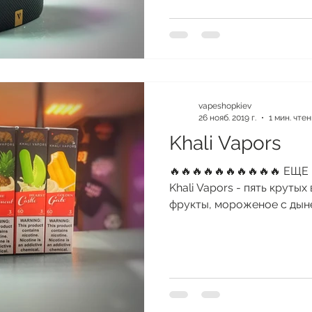
vapeshopkiev
26 нояб. 2019 г.
1 мин. чте
Khali Vapors
🔥🔥🔥🔥🔥🔥🔥🔥🔥🔥 Е
Khali Vapors - пять круты
фрукты, мороженое с дыней