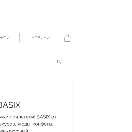
АКТИ
НОВИНИ
BASIX
очки прилетели! BASIX от
вкусов, ягоды, конфеты,
ень вкусный...