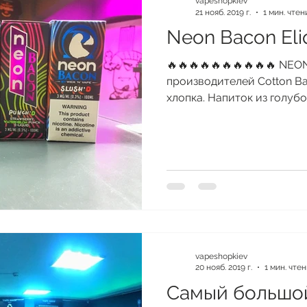
vapeshopkiev
21 нояб. 2019 г.
1 мин. чтен
Neon Bacon Eli
🔥🔥🔥🔥🔥🔥🔥🔥🔥🔥 NEO
производителей Cotton Ba
хлопка. Напиток из голубо
vapeshopkiev
20 нояб. 2019 г.
1 мин. чте
Самый большо