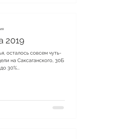
ния
а 2019
ья, осталось совсем чуть-
дели на Саксаганского, 30Б
до 30%...