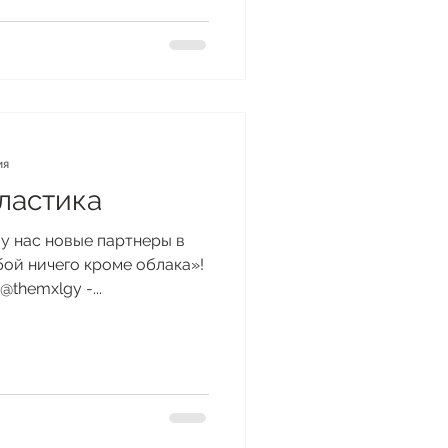
ия
ластика
я, у нас новые партнеры в
бой ничего кроме облака»!
themxlgy -...