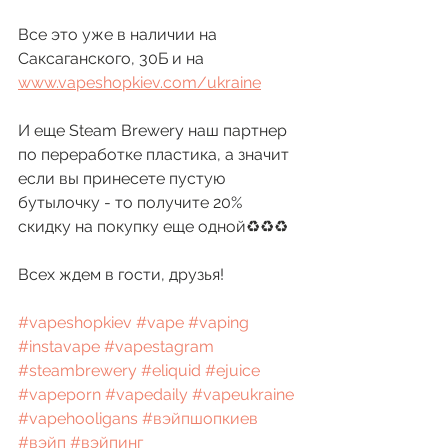
Все это уже в наличии на 
Саксаганского, 30Б и на 
www.vapeshopkiev.com/ukraine
И еще Steam Brewery наш партнер 
по переработке пластика, а значит 
если вы принесете пустую 
бутылочку - то получите 20% 
скидку на покупку еще одной♻️♻️♻️
Всех ждем в гости, друзья!
#vapeshopkiev
#vape
#vaping
#instavape
#vapestagram
#steambrewery
#eliquid
#ejuice
#vapeporn
#vapedaily
#vapeukraine
#vapehooligans
#вэйпшопкиев
#вэйп
#вэйпинг