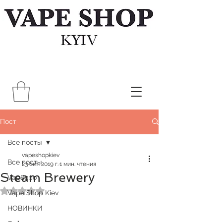
Пост
Все посты
vapeshopkiev
Все посты
23 окт. 2019 г.
1 мин. чтения
Steam Brewery
VapExpo
Оценка: не число из 5 звезд.
Vape Shop Kiev
НОВИНКИ