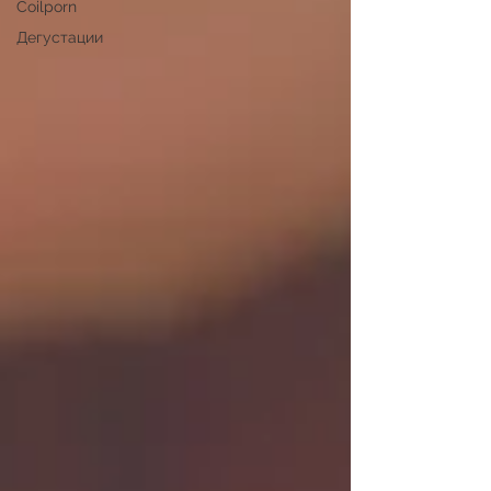
Coilporn
Дегустации