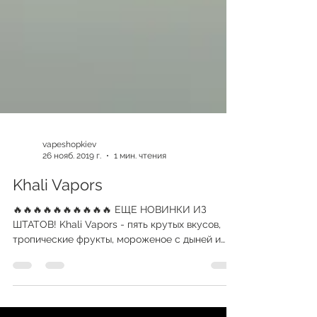
vapeshopkiev
26 нояб. 2019 г.
1 мин. чтения
Khali Vapors
🔥🔥🔥🔥🔥🔥🔥🔥🔥🔥 ЕЩЕ НОВИНКИ ИЗ
ШТАТОВ! Khali Vapors - пять крутых вкусов,
тропические фрукты, мороженое с дыней и
апельсином, микс с...