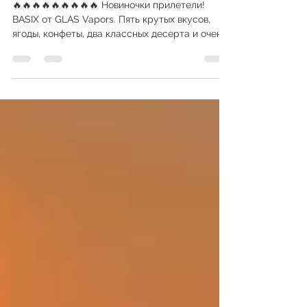
GLAS VAPORS BASIX
🔥🔥🔥🔥🔥🔥🔥🔥🔥 Новиночки прилетели!
BASIX от GLAS Vapors. Пять крутых вкусов,
ягоды, конфеты, два классных десерта и очень
вкусный...