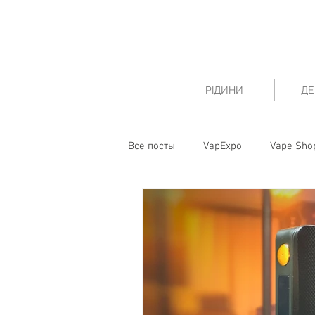
РІДИНИ
ДЕ
Все посты
VapExpo
Vape Sho