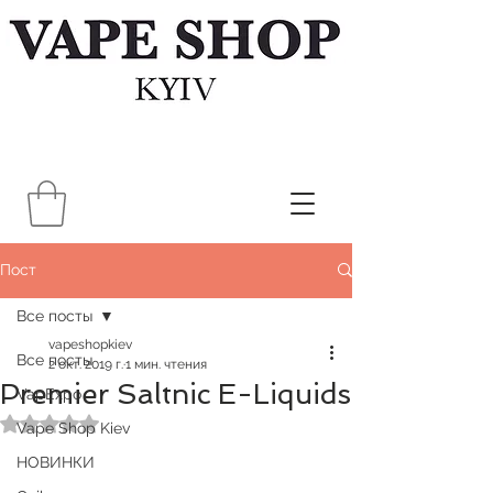
Пост
Все посты
vapeshopkiev
Все посты
2 окт. 2019 г.
1 мин. чтения
Premier Saltnic E-Liquids
VapExpo
Оценка: не число из 5 звезд.
Vape Shop Kiev
НОВИНКИ