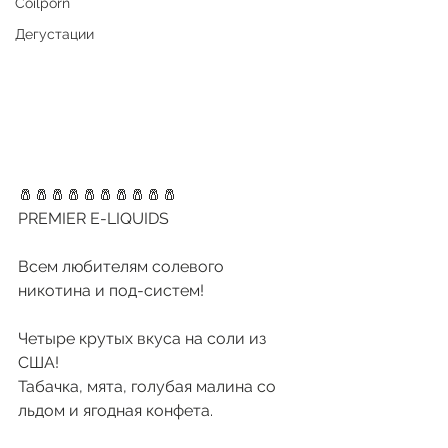
Coilporn
Дегустации
🧂🧂🧂🧂🧂🧂🧂🧂🧂🧂
PREMIER E-LIQUIDS
Всем любителям солевого 
никотина и под-систем!
Четыре крутых вкуса на соли из 
США!
Табачка, мята, голубая малина со 
льдом и ягодная конфета. 