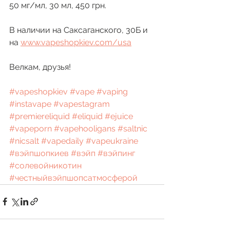
50 мг/мл, 30 мл, 450 грн. 
В наличии на Саксаганского, 30Б и 
на 
www.vapeshopkiev.com/usa
Велкам, друзья!
#vapeshopkiev
#vape
#vaping
#instavape
#vapestagram
#premiereliquid
#eliquid
#ejuice
#vapeporn
#vapehooligans
#saltnic
#nicsalt
#vapedaily
#vapeukraine
#вэйпшопкиев
#вэйп
#вэйпинг
#солевойникотин
#честныйвэйпшопсатмосферой