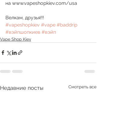
на www.vapeshopkiev.com/usa
Велкам, друзья!!! 
#vapeshopkiev
#vape
#baddrip
#вэйпшопкиев
#вэйп
Vape Shop Kiev
Смотреть все
Недавние посты