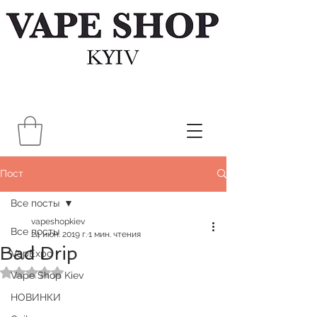
Пост
Все посты
vapeshopkiev
Все посты
24 июн. 2019 г.
1 мин. чтения
Bad Drip
VapExpo
Оценка: не число из 5 звезд.
Vape Shop Kiev
НОВИНКИ