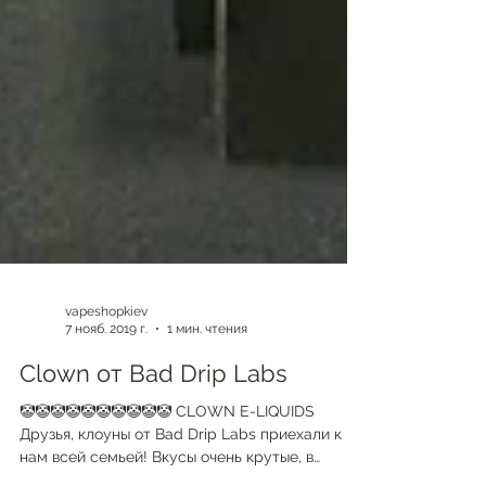
vapeshopkiev
7 нояб. 2019 г.
1 мин. чтения
Clown от Bad Drip Labs
🤡🤡🤡🤡🤡🤡🤡🤡🤡🤡 CLOWN E-LIQUIDS
Друзья, клоуны от Bad Drip Labs приехали к