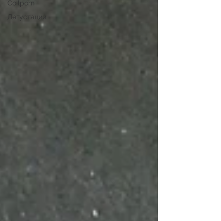
Coilporn
Дегустации