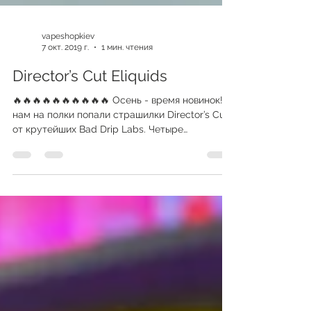
vapeshopkiev
7 окт. 2019 г.
1 мин. чтения
Director’s Cut Eliquids
🔥🔥🔥🔥🔥🔥🔥🔥🔥🔥 Осень - время новинок! К
нам на полки попали страшилки Director’s Cut
от крутейших Bad Drip Labs. Четыре
необычных...