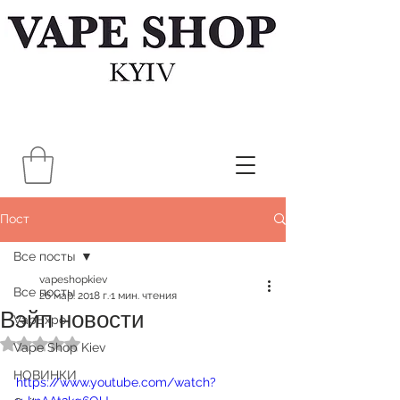
Пост
Все посты
vapeshopkiev
Все посты
26 мар. 2018 г.
1 мин. чтения
Вэйп новости
VapExpo
Оценка: не число из 5 звезд.
Vape Shop Kiev
НОВИНКИ
https://www.youtube.com/watch?