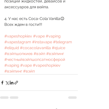
позиций жидкостей, девайсов и 
аксессуаров для вейпа.
4. У нас есть Coca-Cola Vanilla😉
Всех ждем в гости!!!
#vapeshopkiev
#vape
#vaping
#vapestagram
#instavape
#telegram
#eliquid
#cocacolavanilla
#ejuice
#вэйпшопкиев
#вэйп
#вэйпинг
#честныйвэйпшопсатмосферой
#vaping
#vape
#vapeshopkiev
#вэйпинг
#вэйп