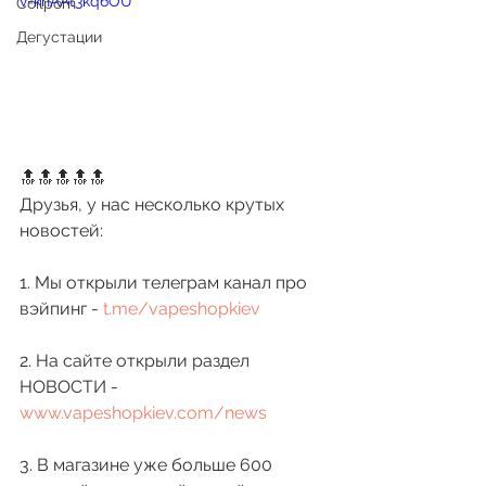
v=knAAt3kq6OU
Coilporn
Дегустации
🔝🔝🔝🔝🔝
Друзья, у нас несколько крутых 
новостей:
1. Мы открыли телеграм канал про 
вэйпинг - 
t.me/vapeshopkiev
2. На сайте открыли раздел 
НОВОСТИ - 
www.vapeshopkiev.com/news
3. В магазине уже больше 600 