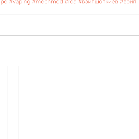
ape
#vaping
#mechmod
#rda
#вэйпшопкиев
#вэйп