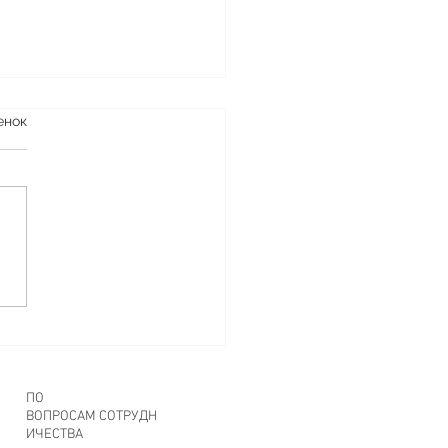
я по переработке
енок
тика
️♻️♻️♻️♻️♻️♻️♻️♻️♻️♻️♻️♻️♻️
ОСТАВЛЯЙ ЗА СОБОЙ
ЕГО КРОМЕ ОБЛАКА
ья, сегодня хотим еще раз
мнить вам про нашу
 с...
ПО
ВОПРОСАМ СОТРУДН
ИЧЕСТВА