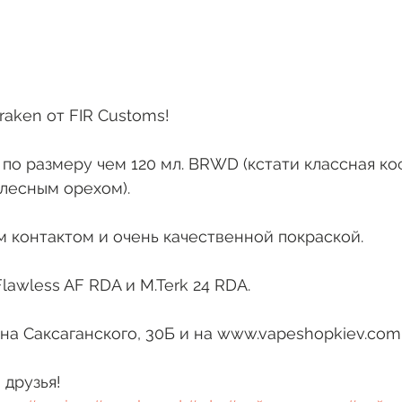
aken от FIR Customs!
по размеру чем 120 мл. BRWD (кстати классная ко
 лесным орехом). 
 контактом и очень качественной покраской. 
lawless AF RDA и M.Terk 24 RDA. 
 на Саксаганского, 30Б и на www.vapeshopkiev.com
 друзья! 