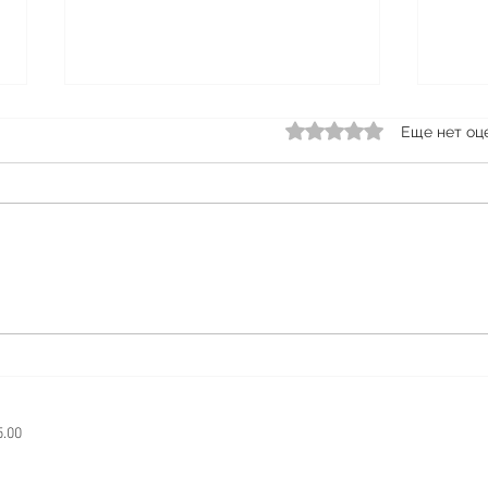
Акци
Оценка: 0 из 5 звезд.
Еще нет оц
плас
♻️♻️♻
НЕ 
Steam Brewery
НИЧ
Друз
напо
акцию
5.00