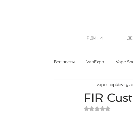
РІДИНИ
ДЕ
Все посты
VapExpo
Vape Sh
vapeshopkiev
19 ав
FIR Cus
Оценка: не число и