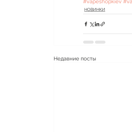
#vapeshopkiev
#v
НОВИНКИ
Недавние посты