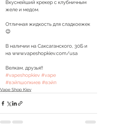
Вкуснейший крекер с клубничным 
желе и медом. 
Отличная жидкость для сладкоежек
😉
В наличии на Саксаганского, 30Б и 
на www.vapeshopkiev.com/usa
Велкам, друзья!! 
#vapeshopkiev
#vape
#вэйпшопкиев
#вэйп
Vape Shop Kiev