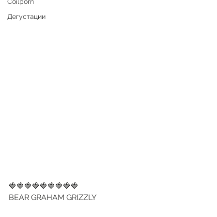
Coilporn
Дегустации
🍓🍓🍓🍓🍓🍓🍓🍓🍓
BEAR GRAHAM GRIZZLY