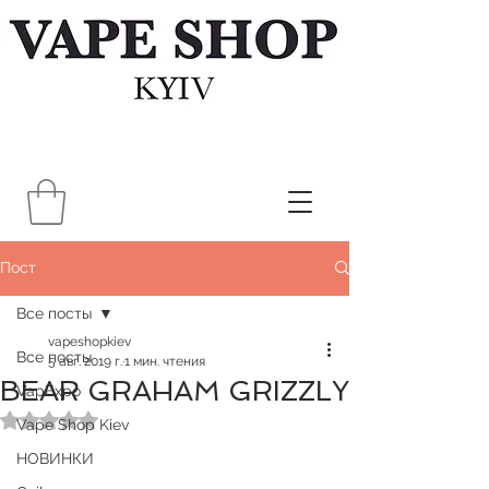
Пост
Все посты
vapeshopkiev
Все посты
5 авг. 2019 г.
1 мин. чтения
BEAR GRAHAM GRIZZLY
VapExpo
Оценка: не число из 5 звезд.
Vape Shop Kiev
НОВИНКИ