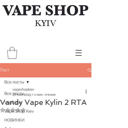
Пост
Все посты
vapeshopkiev
Все посты
27 мая 2019 г.
1 мин. чтения
Vandy Vape Kylin 2 RTA
VapExpo
Оценка: не число из 5 звезд.
Vape Shop Kiev
НОВИНКИ