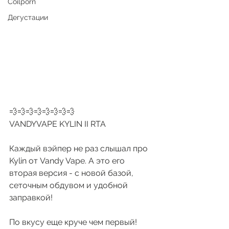
Coilporn
Дегустации
💨💨💨💨💨💨💨💨
VANDYVAPE KYLIN II RTA
Каждый вэйпер не раз слышал про 
Kylin от Vandy Vape. А это его 
вторая версия - с новой базой, 
сеточным обдувом и удобной 
заправкой!
По вкусу еще круче чем первый!