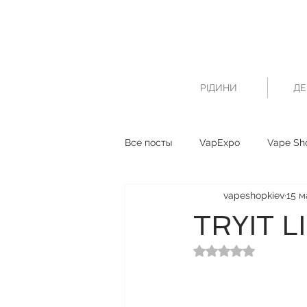
РІДИНИ
ДЕ
Все посты
VapExpo
Vape Sh
vapeshopkiev
15 м
TRYIT L
Оценка: не число и