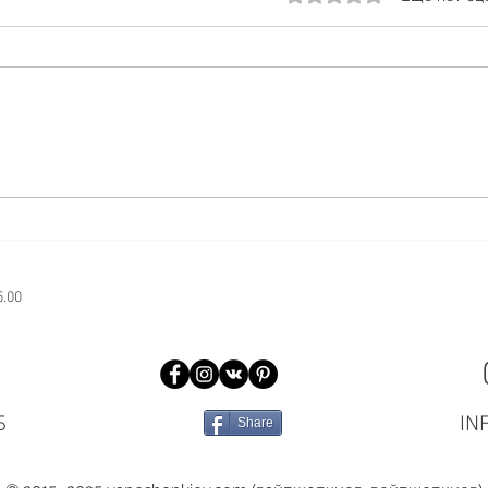
пластика
♻️♻️♻️♻️♻️♻️♻️♻️♻️♻️♻️♻️♻️♻️♻️♻️
СПА
НЕ ОСТАВЛЯЙ ЗА СОБОЙ
НИЧЕГО КРОМЕ ОБЛАКА
Друзья, сегодня хотим еще раз
напомнить вам про нашу
акцию с...
5.00
Б
IN
Share