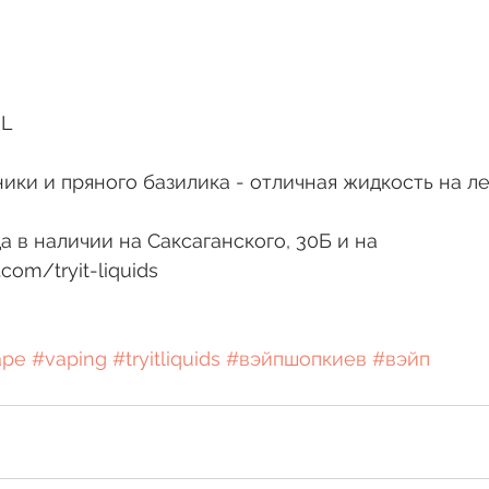
IL
ики и пряного базилика - отличная жидкость на ле
да в наличии на Саксаганского, 30Б и на 
om/tryit-liquids
ape
#vaping
#tryitliquids
#вэйпшопкиев
#вэйп