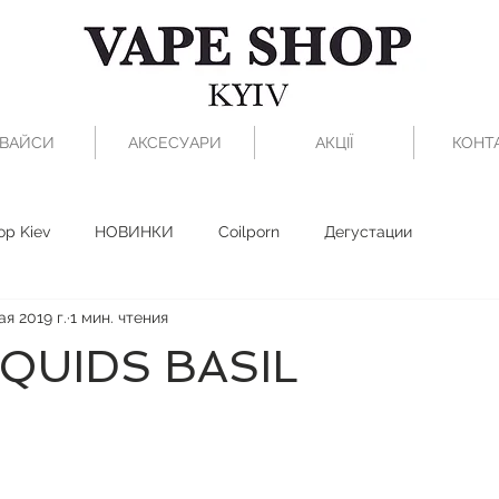
ВАЙСИ
АКСЕСУАРИ
АКЦІЇ
КОНТ
op Kiev
НОВИНКИ
Coilporn
Дегустации
ая 2019 г.
1 мин. чтения
IQUIDS BASIL
з 5 звезд.