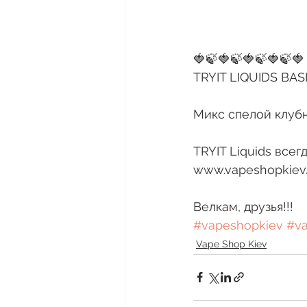
🍓🍃🍓🍃🍓🍃🍓🍃🍓
TRYIT LIQUIDS BAS
Микс спелой клубн
TRYIT Liquids всег
www.vapeshopkiev.c
Велкам, друзья!!! 
#vapeshopkiev
#v
Vape Shop Kiev