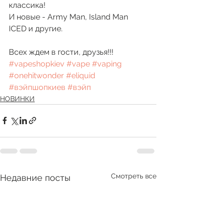
классика!
И новые - Army Man, Island Man 
ICED и другие. 
Всех ждем в гости, друзья!!! 
#vapeshopkiev
#vape
#vaping
#onehitwonder
#eliquid
#вэйпшопкиев
#вэйп
НОВИНКИ
Смотреть все
Недавние посты