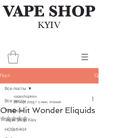
Пост
Все посты
vapeshopkiev
Все посты
28 мар. 2019 г.
1 мин. чтения
One Hit Wonder Eliquids
VapExpo
Оценка: не число из 5 звезд.
Vape Shop Kiev
НОВИНКИ