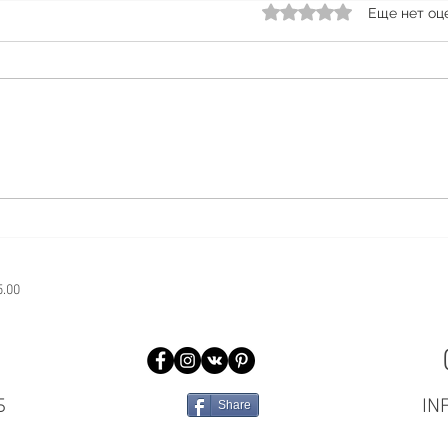
Акци
Оценка: 0 из 5 звезд.
Еще нет оц
плас
♻️♻️♻
НЕ 
Steam Brewery
НИЧ
Друз
напо
акцию
5.00
Б
IN
Share