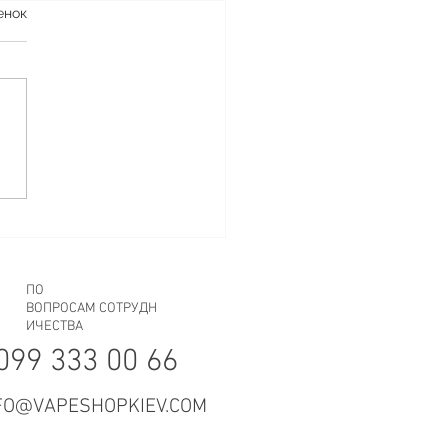
я по переработке
енок
тика
️♻️♻️♻️♻️♻️♻️♻️♻️♻️♻️♻️♻️♻️
ОСТАВЛЯЙ ЗА СОБОЙ
ЕГО КРОМЕ ОБЛАКА
ья, сегодня хотим еще раз
мнить вам про нашу
 с...
ПО
ВОПРОСАМ СОТРУДН
ИЧЕСТВА
099 333 00 66
FO@VAPESHOPKIEV.COM