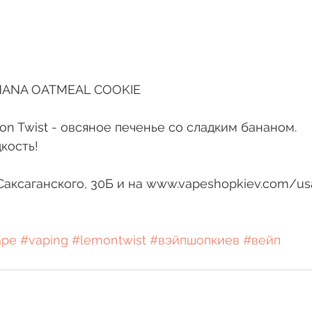
NANA OATMEAL COOKIE
n Twist - овсяное печенье со сладким бананом. 
кость!
Саксаганского, 30Б и на www.vapeshopkiev.com/us
ape
#vaping
#lemontwist
#вэйпшопкиев
#вейп