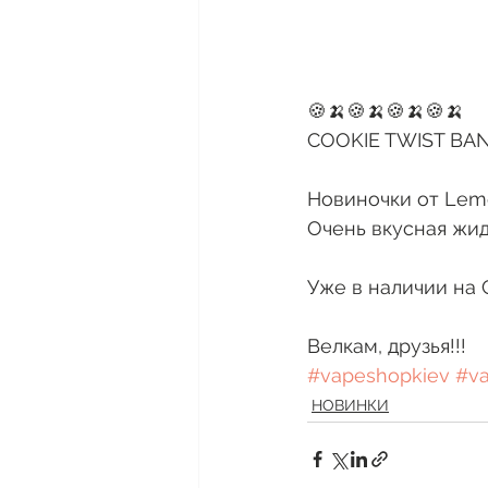
🍪🍌🍪🍌🍪🍌🍪🍌
COOKIE TWIST BA
Новиночки от Lemo
Очень вкусная жид
Уже в наличии на 
Велкам, друзья!!! 
#vapeshopkiev
#v
НОВИНКИ