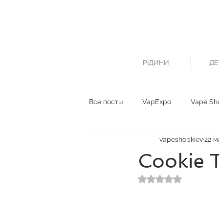
РІДИНИ
ДЕ
Все посты
VapExpo
Vape Sh
vapeshopkiev
22 м
Cookie 
Оценка: не число и