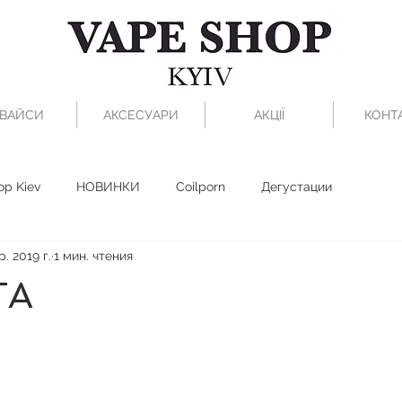
ВАЙСИ
АКСЕСУАРИ
АКЦІЇ
КОНТ
op Kiev
НОВИНКИ
Coilporn
Дегустации
р. 2019 г.
1 мин. чтения
TA
з 5 звезд.