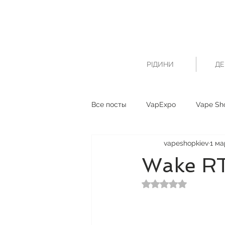
РІДИНИ
ДЕ
Все посты
VapExpo
Vape Sh
vapeshopkiev
1 ма
Wake R
Оценка: не число и