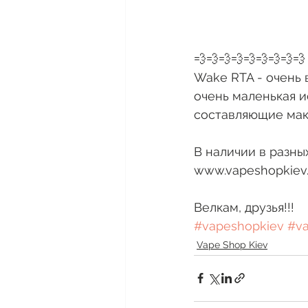
💨💨💨💨💨💨💨💨💨
Wake RTA - очень в
очень маленькая и
составляющие мак
В наличии в разных
www.vapeshopkiev
Велкам, друзья!!! 
#vapeshopkiev
#v
Vape Shop Kiev