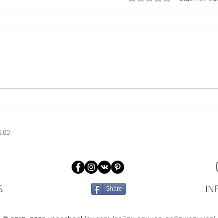
пластика
♻️♻️♻️♻️♻️♻️♻️♻️♻️♻️♻️♻️♻️♻️♻️♻️
СПА
НЕ ОСТАВЛЯЙ ЗА СОБОЙ
НИЧЕГО КРОМЕ ОБЛАКА
Друзья, сегодня хотим еще раз
напомнить вам про нашу
акцию с...
5.00
Б
IN
Share