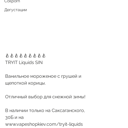
Coilporn
Дегустации
🍐🍐🍐🍐🍐🍐🍐🍐🍐
TRYIT Liquids SIN
Ванильное мороженое с грушей и 
щепоткой корицы. 
Отличный выбор для снежной зимы!
В наличии только на Саксаганского, 
30Б и на 
www.vapeshopkiev.com/tryit-liquids