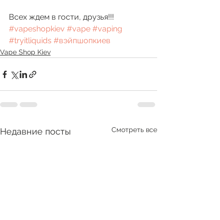
Всех ждем в гости, друзья!!! 
#vapeshopkiev
#vape
#vaping
#tryitliquids
#вэйпшопкиев
Vape Shop Kiev
Смотреть все
Недавние посты