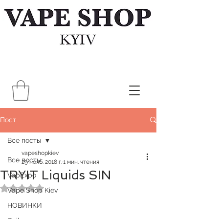
Пост
Все посты
vapeshopkiev
Все посты
29 нояб. 2018 г.
1 мин. чтения
TRYIT Liquids SIN
VapExpo
Оценка: не число из 5 звезд.
Vape Shop Kiev
НОВИНКИ