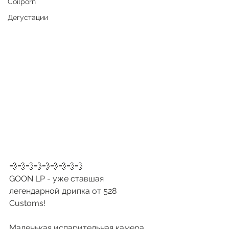
Coilporn
Дегустации
💨💨💨💨💨💨💨💨💨
GOON LP - уже ставшая 
легендарной дрипка от 528 
Customs!
Маленькая испарительная камера, 