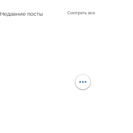
Смотреть все
Недавние посты
Акция по перер
пластика