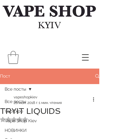
Пост
Все посты
vapeshopkiev
Все посты
26 июн. 2018 г.
1 мин. чтения
TRYIT LIQUIDS
VapExpo
Оценка: не число из 5 звезд.
Vape Shop Kiev
НОВИНКИ