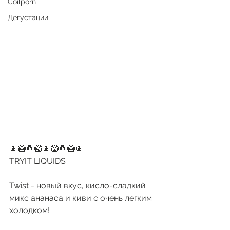
Coilporn
Дегустации
🍍🥝🍍🥝🍍🥝🍍🥝🍍
TRYIT LIQUIDS
Twist - новый вкус, кисло-сладкий 
микс ананаса и киви с очень легким 
холодком!