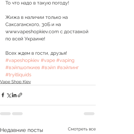
То что надо в такую погоду!
Жижа в наличии только на 
Саксаганского, 30Б и на 
www.vapeshopkiev.com с доставкой 
по всей Украине!
Всех ждем в гости, друзья! 
#vapeshopkiev
#vape
#vaping
#вэйпшопкиев
#вэйп
#вэйпинг
#tryitliquids
Vape Shop Kiev
Смотреть все
Недавние посты