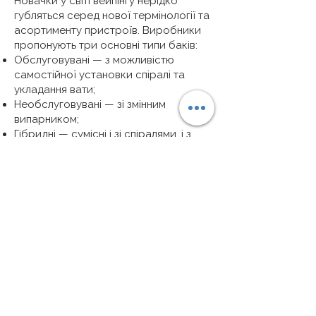
Новачки у світі вейпінгу нерідко
губляться серед нової термінології та
асортименту пристроїв. Виробники
пропонують три основні типи баків:
Обслуговувані — з можливістю
самостійної установки спіралі та
укладання вати;
Необслуговувані — зі змінним
випарником;
Гібридні — сумісні і зі спіралями, і з
випарниками.
Обслуговувані моделі обирають
досвідчені вейпери, які вміють
власноруч встановлювати спіралі.
Якщо ви новачок, краще зупинитись
на необслуговуваному варіанті, де
потрібно лише міняти випарник.
Обираючи бак RTA або RDTA
(дрипкобак), звертайте увагу на такі
параметри:
діаметр;