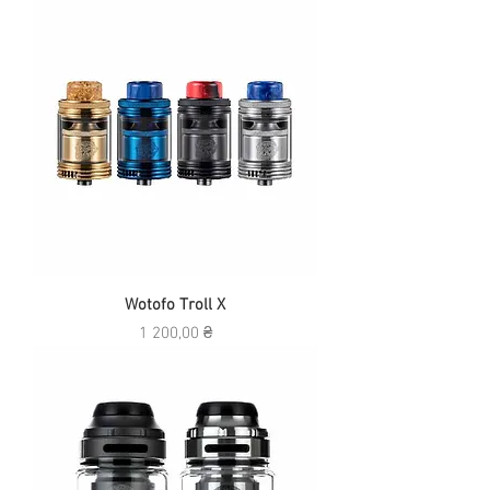
Wotofo Troll X
Ціна
1 200,00 ₴