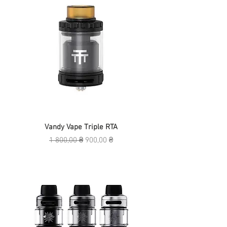
Vandy Vape Triple RTA
Звичайна ціна
За розпродажем
1 800,00 ₴
900,00 ₴