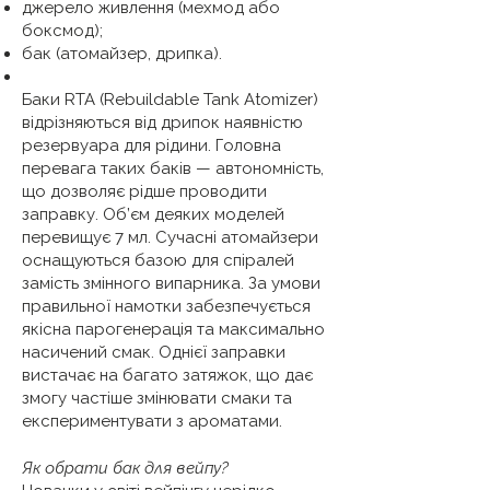
джерело живлення (мехмод або
боксмод);
бак (атомайзер, дрипка).
Баки RTA (Rebuildable Tank Atomizer)
відрізняються від дрипок наявністю
резервуара для рідини. Головна
перевага таких баків — автономність,
що дозволяє рідше проводити
заправку. Об’єм деяких моделей
перевищує 7 мл. Сучасні атомайзери
оснащуються базою для спіралей
замість змінного випарника. За умови
правильної намотки забезпечується
якісна парогенерація та максимально
насичений смак. Однієї заправки
вистачає на багато затяжок, що дає
змогу частіше змінювати смаки та
експериментувати з ароматами.
Як обрати бак для вейпу?