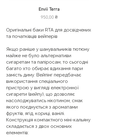
Envii Terra
Ціна
950,00 ₴
Оригінальні баки RTA для досвідчених
та початківців вейперів
Якщо раніше у шанувальників тютюну
майже не було альтернативи
сигаретам та папіросам, то сьогодні
багато хто обирає вдихання пари
замість диму. Вейпінг передбачає
використання спеціального
пристрою у вигляді електронної
сигарети (вейпу), що дозволяє
насолоджуватись нікотином, смак
якого поєднується з ароматами
фруктів, ягід, кориці, ванілі.
Конструкція компактного міні-кальяну
складається з двох основних
елементів: