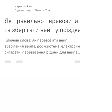
vapeshopkiev
1 день тому
Читати 2 хв
Як правильно перевозити
та зберігати вейп у поїздках
Ключові слова: як перевозити вейп,
зберігання вейпа, pod-система, електронні
сигарети, перевезення рідини для вейпа,
купити вейп Київ, догляд за вейпом,
подорож із вейпом. Вступ Подорож,
відпустка чи відрядження — не привід
відмовлятися від звичного пристрою. Однак
під час поїздок pod-система піддається
перепадам температури, трясці, зміні тиску
та іншим зовнішнім факторам, які можуть
призвести до протікань, пошкоджень або