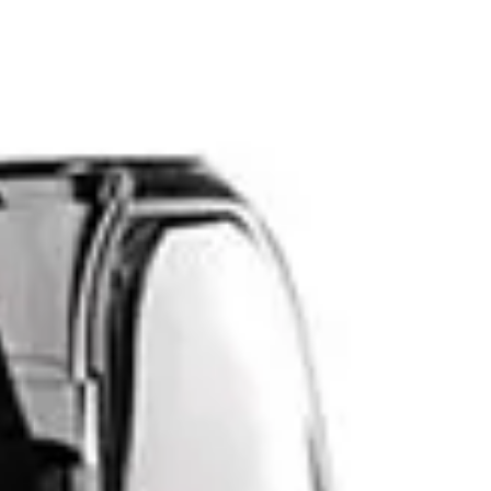
проявляється тим, що вейп не реагує на
затяжку, блимає індикатором або показує
повідомлення про помилку. Багато хто
одразу думає, що пристрій зламався, однак
у більшості випадків проблему