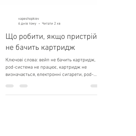
vapeshopkiev
6 днів тому
Читати 2 хв
Що робити, якщо пристрій
не бачить картридж
Ключові слова: вейп не бачить картридж,
pod-система не працює, картридж не
визначається, електронні сигарети, pod-
система, купити вейп Київ, ремонт вейпа,
картридж для вейпа. Вступ Одна з
найнеприємніших ситуацій для власників
pod-систем — пристрій перестає
розпізнавати картридж. Зазвичай це