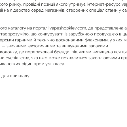
кого ринку, провідні позиції якого утримує інтернет-ресурс v
ії на лідерство серед магазинів, створених спеціалістами у с
го каталогу на порталі vapeshopkiev.com, де представлена а
стає зрозуміло, що конкурувати із зарубіжною продукцією в 
ерськи гарними й технічно досконалими флаконами, у яких мі
 — звичними, екзотичними та вишуканими запахами.
олонку, де перераховані бренди, під якими випущена вся ця 
тини суспільства, яка вже може похвалитися захоплюючими вр
иканських рідин преміум-класу.
 для прикладу: