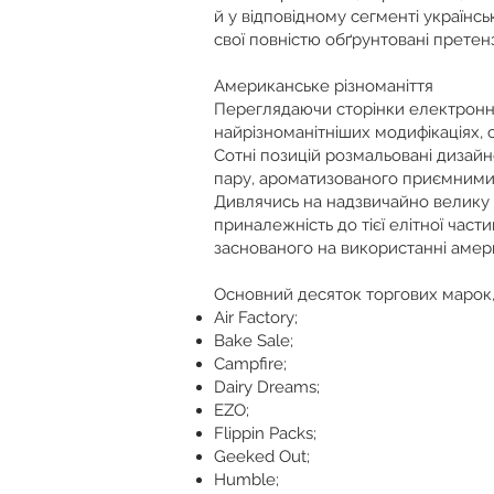
й у відповідному сегменті українсь
свої повністю обґрунтовані претенз
Американське різноманіття
Переглядаючи сторінки електронно
найрізноманітніших модифікаціях, 
Сотні позицій розмальовані дизайн
пару, ароматизованого приємними
Дивлячись на надзвичайно велику к
приналежність до тієї елітної час
заснованого на використанні амер
Основний десяток торгових марок,
Air Factory;
Bake Sale;
Campfire;
Dairy Dreams;
EZO;
Flippin Packs;
Geeked Out;
Humble;