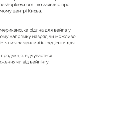
apeshopkiev.com, що заявляє про
амому центрі Києва.
мериканська рідина для вейпа у
цьому напрямку навряд чи можливо.
стяться заманливі інгредієнти для
продукція, відчувається
аженнями від вейпінгу,