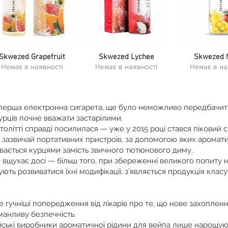
Швидкий перегляд
Skwezed Grapefruit
Швидкий перегляд
Skwezed Lychee
Швидкий п
Skwezed 
Немає в наявності
Немає в наявності
Немає в на
я перша електронна сигарета, ще було неможливо передбачити
курців почне вважати застарілими.
столітті справді посилилася — уже у 2015 році стався піковий
 зазвичай портативних пристроїв, за допомогою яких аромати
ається курцями замість звичного тютюнового диму.
е вщухає досі — більш того, при збереженні великого попиту н
ть розвиватися їхні модифікації, з’являється продукція клас
е гучніші попередження від лікарів про те, що нове захоплен
манливу безпечність.
ійські виробники ароматичної рідини для вейпа лише нарощую