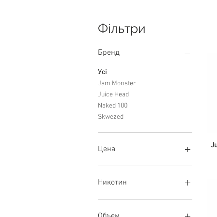
Фільтри
Бренд
Усі
Jam Monster
Juice Head
Naked 100
Skwezed
J
Цена
600 ₴
900 ₴
Никотин
25 мг/мл
3 мг/мл
Объем