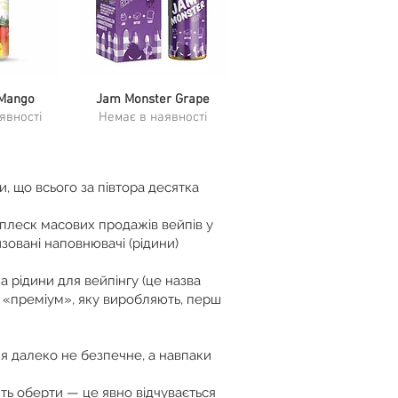
ерегляд
Mango
Швидкий перегляд
Jam Monster Grape
явності
Немає в наявності
, що всього за півтора десятка
 сплеск масових продажів вейпів у
зовані наповнювачі (рідини)
а рідини для вейпінгу (це назва
у «преміум», яку виробляють, перш
ня далеко не безпечне, а навпаки
ть оберти — це явно відчувається