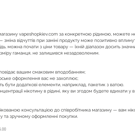
агазину vapeshopkiev.com за конкретною рідиною, можете не 
 зміна відчуттів при заміні продукту може позитивно вплинут
дь, можна почати з ціни товару — їхній діапазон досить значн
зміру гаманця, не залишився незадоволеним.
дповідає вашим смаковим вподобанням;
рське оформлення вас не захоплює;
ь бути додаткові елементи, наприклад, пакетик з ватою.
ентрації нікотину в рідині, яку ви згодом будете вдихати у ви
ікованою консультацією до співробітника магазину — вам нікол
у та зручному оформленні покупки.
5.00