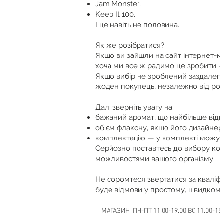
Jam Monster;
Keep It 100.
І це навіть не половина.
Як же розібратися?
Якщо ви зайшли на сайт інтернет-м
хоча ми все ж радимо це зробити —
Якщо вибір не зроблений заздалегі
жоден покупець, незалежно від ро
Далі зверніть увагу на:
бажаний аромат, що найбільше ві
об’єм флакону, якщо його дизайне
комплектацію — у комплекті можут
Серйозно поставтесь до вибору конц
можливостями вашого організму.
Не соромтеся звертатися за кваліф
буде відмови у простому, швидком
МАГАЗИН ПН-ПТ 11.00-19.00 ВС 11.00-1