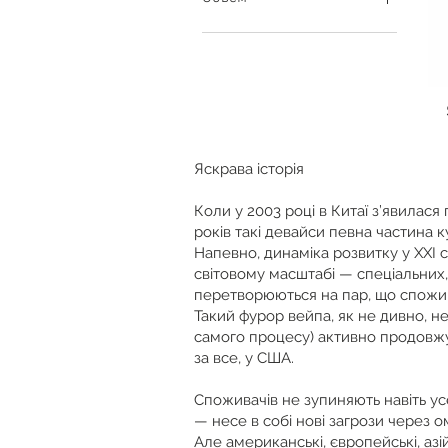
30 мг/мл
50 мг/мл
100 мл
30 мл
60 мл
Яскрава історія
Коли у 2003 році в Китаї з’явилас
років такі девайси певна частина 
Напевно, динаміка розвитку у XXI 
світовому масштабі — спеціальних,
перетворюються на пар, що спожив
Такий фурор вейпа, як не дивно, н
самого процесу) активно продовжую
за все, у США.
Споживачів не зупиняють навіть ус
— несе в собі нові загрози через о
Але американські, європейські, аз