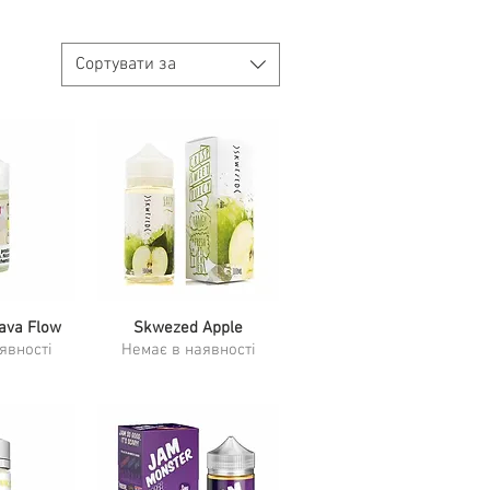
Сортувати за
ava Flow
ерегляд
Швидкий перегляд
Skwezed Apple
явності
Немає в наявності