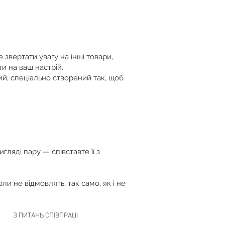
звертати увагу на інші товари,
и на ваш настрій.
ий, спеціально створений так, щоб
гляді пару — співставте її з
и не відмовлять, так само, як і не
З ПИТАНЬ СПІВПРАЦІ