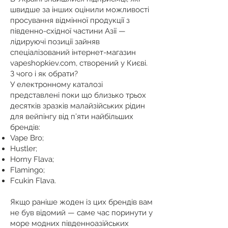
швидше за інших оцінили можливості
просування відмінної продукції з
південно-східної частини Азії —
лідируючі позиції зайняв
спеціалізований інтернет-магазин
vapeshopkiev.com, створений у Києві.
З чого і як обрати?
У електронному каталозі
представлені поки що близько трьох
десятків зразків малайзійських рідин
для вейпінгу від п’яти найбільших
брендів:
Vape Bro;
Hustler;
Horny Flava;
Flamingo;
Fcukin Flava.
Якщо раніше жоден із цих брендів вам
не був відомий — саме час поринути у
море модних південноазійських