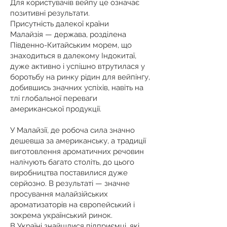
Для користувачів вейпу це означає
позитивні результати.
Присутність далекої країни
Малайзія — держава, розділена
Південно-Китайським морем, що
знаходиться в далекому Індокитаї,
дуже активно і успішно втрутилася у
боротьбу на ринку рідин для вейпінгу,
добившись значних успіхів, навіть на
тлі глобальної переваги
американської продукції.
У Малайзії, де робоча сила значно
дешевша за американську, а традиції
виготовлення ароматичних речовин
налічують багато століть, до цього
виробництва поставилися дуже
серйозно. В результаті — значне
просування малайзійських
ароматизаторів на європейський і
зокрема український ринок.
В Україні знайшлися підприємці, які