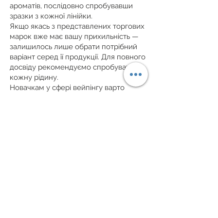
ароматів, послідовно спробувавши
зразки з кожної лінійки.
Якщо якась з представлених торгових
марок вже має вашу прихильність —
залишилось лише обрати потрібний
варіант серед її продукції. Для повного
досвіду рекомендуємо спробувати
кожну рідину.
Новачкам у сфері вейпінгу варто
прислухатися до думки досвідчених
або отримати кваліфіковану
консультацію фахівців інтернет-
магазину. Втім, вивчивши каталог,
можна зробити і повністю
самостійний вибір.
Аромат обирається, звичайно, за
смаком:
м’ятний;
виноградний;
манговий;