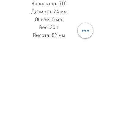
Коннектор: 510
Диаметр: 24 мм
Объем: 5 мл.
Вес: 30 г
Высота: 52 мм
МАГАЗИН ПН-ПТ
11.00-19.00
ВС
11.00-15.00
068 869 08 59
КИЕВ, САКСАГАНСЬКОГО, 30Б
Share
З ПИТАНЬ СПІВПРАЦІ
099 333 00 66
INFO@VAPESHOPKIEV.COM
© 2015–2025 vapeshopkiev.com