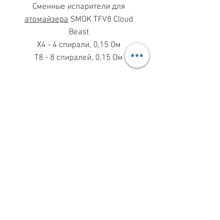
Сменные испарители для
атомайзера
SMOK TFV8 Cloud
Beast
X4 - 4 спирали, 0,15 Ом
T8 - 8 спиралей, 0,15 Ом
МАГАЗИН ПН-ПТ
11.00-19.00
ВС
11.00-15.00
068 869 08 59
КИЕВ, САКСАГАНСКОГО, 30Б
Share
ПО ВОПРОСАМ СОТРУДНИЧЕСТВА
099 333 00 66
INFO@VAPESHOPKIEV.COM
© 2015–2025 vapeshopkiev.com