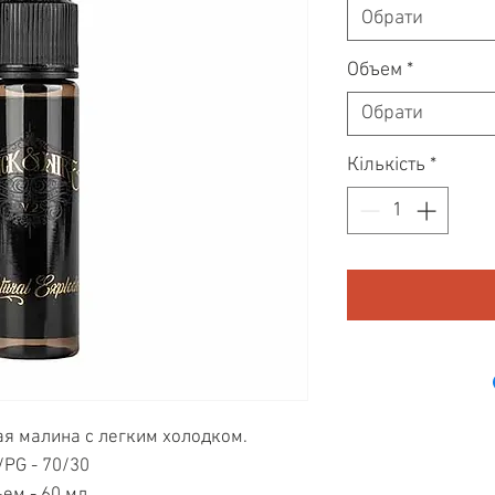
Обрати
Объем
*
Обрати
Кількість
*
я малина с легким холодком.
/PG - 70/30