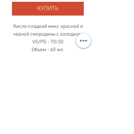
КУПИТЬ
Кисло-сладкий микс красной и
черной смородины с холодком.
VG/PG - 70/30
Объем - 60 мл.
МАГАЗИН ПН-ПТ
11.00-19.00
ВС
11.00-15.00
068 869 08 59
КИЕВ, САКСАГАНСЬКОГО, 30Б
Share
З ПИТАНЬ СПІВПРАЦІ
099 333 00 66