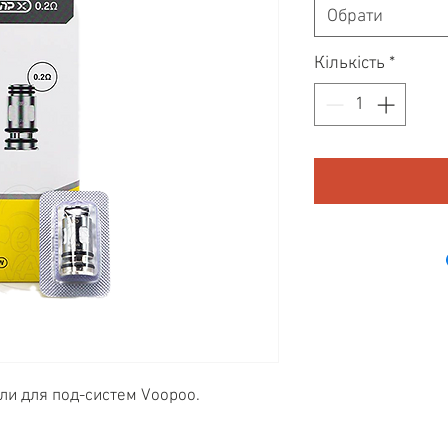
Обрати
Кількість
*
и для под-систем Voopoo.