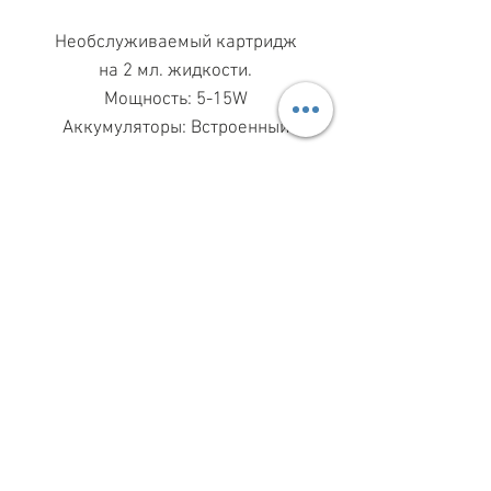
Необслуживаемый картридж
на 2 мл. жидкости.
Мощность: 5-15W
Аккумуляторы: Встроенный
МАГАЗИН ПН-ПТ
11.00-19.00
ВС
11.00-15.00
068 869 08 59
КИЕВ, САКСАГАНСЬКОГО, 30Б
Share
З ПИТАНЬ СПІВПРАЦІ
099 333 00 66
INFO@VAPESHOPKIEV.COM
© 2015–2025 vapeshopkiev.com